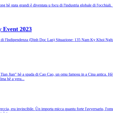
ong hè stata grandi è diventata u focu di l'industria globale di l'occ
y Event 2023
i l'Indipendenza (Dinh Doc Lap) Situazione: 135 Nam Ky Khoi Nghia 
Tian Jian" hè a spada di Cao Cao, un omu famosu in a Cina antica. Hè 
lma hè a vera...
ccia, era invincibile. Ùn importa micca quantu forte l'avversariu, l'omu