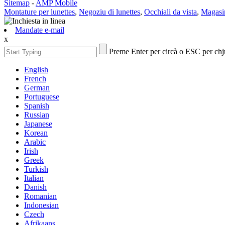
Sitemap
-
AMP Mobile
Montature per lunettes
,
Negoziu di lunettes
,
Occhiali da vista
,
Magasin
Mandate e-mail
x
Preme Enter per circà o ESC per ch
English
French
German
Portuguese
Spanish
Russian
Japanese
Korean
Arabic
Irish
Greek
Turkish
Italian
Danish
Romanian
Indonesian
Czech
Afrikaans