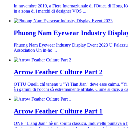
In nuvembre 2019, a Fiera Internaziunale di l'Ottica di Hong K
in a zona di i marchi di designer VOS ...
Phuong Nam Eyewear Industry Displa
Phuong Nam Eyewear Industry Display Event 2023 U Palazzu d
Association Un in-ho ...
Arrow Feather Culture Part 2
OTTU Quelli chì tenenu u "Yi Tian Jian" deve esse calmu. "Yi 
à i gammi di l'occhi sò estremamente affilate. Cume si dice, a ca
Arrow Feather Culture Part 1
ONE "Liang Jian" hè un spiritu classicu. Induv'ellu puntava a fre