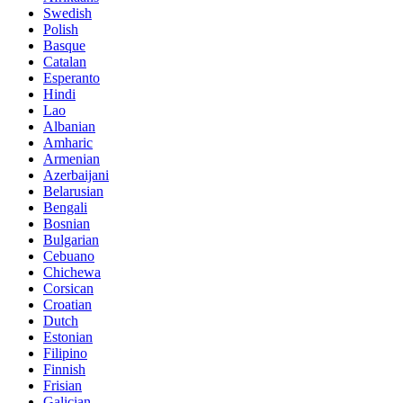
Swedish
Polish
Basque
Catalan
Esperanto
Hindi
Lao
Albanian
Amharic
Armenian
Azerbaijani
Belarusian
Bengali
Bosnian
Bulgarian
Cebuano
Chichewa
Corsican
Croatian
Dutch
Estonian
Filipino
Finnish
Frisian
Galician