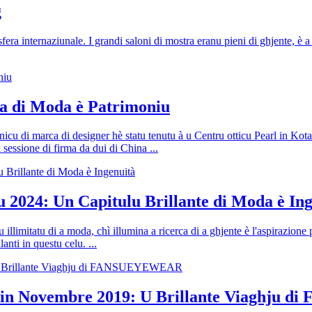
g
era internaziunale. I grandi saloni di mostra eranu pieni di ghjente, è
a di Moda è Patrimoniu
nicu di marca di designer hè statu tenutu à u Centru otticu Pearl in K
 sessione di firma da dui di China ...
2024: Un Capitulu Brillante di Moda è Ing
lu illimitatu di a moda, chì illumina a ricerca di a ghjente è l'aspiraz
nti in questu celu. ...
ir in Novembre 2019: U Brillante Viaghj