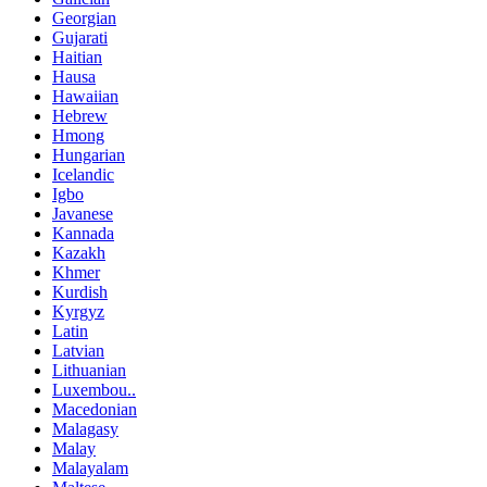
Georgian
Gujarati
Haitian
Hausa
Hawaiian
Hebrew
Hmong
Hungarian
Icelandic
Igbo
Javanese
Kannada
Kazakh
Khmer
Kurdish
Kyrgyz
Latin
Latvian
Lithuanian
Luxembou..
Macedonian
Malagasy
Malay
Malayalam