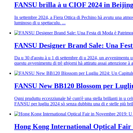
FANSU brilla à u CIOF 2024 in Beijin
In settembre 2024, a Fiera Ottica di Pechino hà avutu una atmosf
luminoso di u spettaculu. ...
FANSU Designer Brand Sale: Una Fest
Da u 30 d'aostu à u 1 di settembre di u 2024, un avvenimentu u
questu avvenimentu di trè ghjorni hà attiratu assai attenzione à a
FANSU New BB120 Blossom per Lugliu 
Ogni pruduttu eccezziunale hè cum'è una stella brillanti in u ce
FANSU per lugliu 2024 sò senza dubbitu una di e stelle più brilla
Hong Kong International Optical Fa