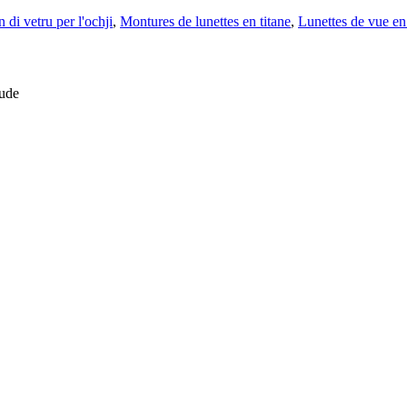
 di vetru per l'ochji
,
Montures de lunettes en titane
,
Lunettes de vue en 
jude