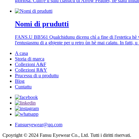
gloriosa. Cum'è u stilu classicu di Arrow Feather, hè statu imitat
Nomi di prudutti
FANS.U
BB561 Qualchidunu dicenu chì a fine di l'estetica hè v
l'entusiasmu di a ghjente per u retro ùn hè mai calatu. In fatti, u 
A casa
Storia di marca
Collezioni A&F
Collezioni R&Y
Prucessu di u produttu
Blog
Cuntattu
Fansueyewear@qq.com
Cpoyright © 2024 Fansu Eyewear Co., Ltd. Tutti i diritti riservati.