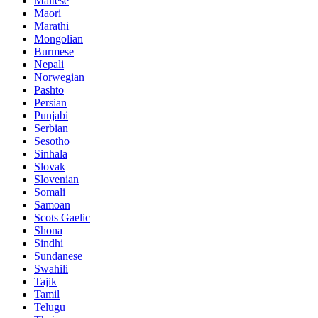
Maltese
Maori
Marathi
Mongolian
Burmese
Nepali
Norwegian
Pashto
Persian
Punjabi
Serbian
Sesotho
Sinhala
Slovak
Slovenian
Somali
Samoan
Scots Gaelic
Shona
Sindhi
Sundanese
Swahili
Tajik
Tamil
Telugu