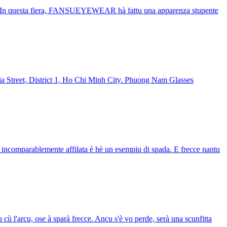
hiali. In questa fiera, FANSUEYEWEAR hà fattu una apparenza stupente
Street, District 1, Ho Chi Minh City. Phuong Nam Glasses
incomparablemente affilata è hè un esempiu di spada. E frecce nantu
 cù l'arcu, ose à sparà frecce. Ancu s'è vo perde, serà una scunfitta