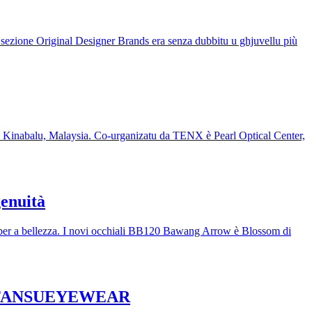
 a sezione Original Designer Brands era senza dubbitu u ghjuvellu più
ota Kinabalu, Malaysia. Co-urganizatu da TENX è Pearl Optical Center,
enuità
ione per a bellezza. I novi occhiali BB120 Bawang Arrow è Blossom di
u di FANSUEYEWEAR