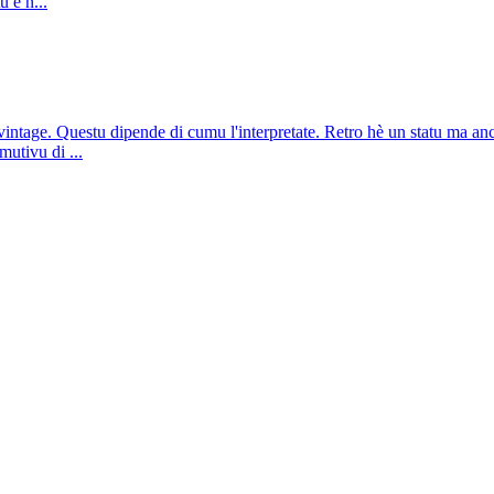
u è n...
intage. Questu dipende di cumu l'interpretate. Retro hè un statu ma an
mutivu di ...