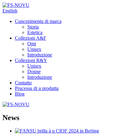
English
Cuncepimentu di marca
Storia
Estetica
Collezioni A&F
Omi
Unisex
Introduzione
Collezioni R&Y
Unisex
Donne
Introduzione
Cuntattu
Prucessu di u produttu
Blog
News